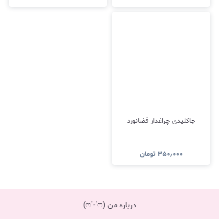
جاکلیدی چراغدار فضانورد
۳۵۰٫۰۰۰
تومان
درباره من (ෆ˙ᵕ˙ෆ)